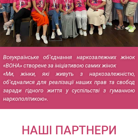
Всеукраїнське об’єднання наркозалежних жінок
«ВОНА» створене за ініціативою самих жінок
«Ми, жінки, які живуть з наркозалежністю,
об’єдналися для реалізації наших прав та свобод
заради гідного життя у суспільстві з гуманною
наркополітикою».
НАШІ ПАРТНЕРИ