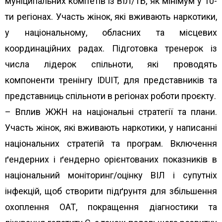
муніципальних комітетів із ВІЛ/ТБ, як мінімум у 10-
ти регіонах. Участь жінок, які вживають наркотики,
у національному, обласних та місцевих
координаційних радах. Підготовка тренерок із
числа лідерок спільноти, які проводять
компоненти тренінгу IDUIT, для представників та
представниць спільноти в регіонах роботи проєкту.
– Вплив ЖЖН на національні стратегії та плани.
Участь жінок, які вживають наркотики, у написанні
національних стратегій та програм. Включення
ґ
ендерних і
ґ
ендерно орієнтованих показників в
національний моніторинг/оцінку ВІЛ і супутніх
інфекцій, щоб створити підґрунтя для збільшення
охоплення ОАТ, покращення діагностики та