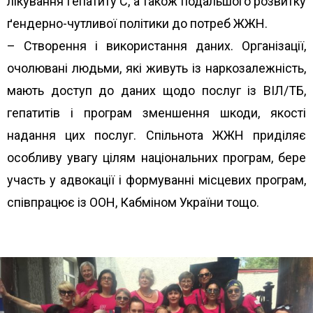
лікування гепатиту С, а також подальшого розвитку
ґ
ендерно-чутливої політики до потреб ЖЖН.
– Створення і використання даних. Організації,
очолювані людьми, які живуть із наркозалежність,
мають доступ до даних щодо послуг із ВІЛ/ТБ,
гепатитів і програм зменшення шкоди, якості
надання цих послуг. Спільнота ЖЖН приділяє
особливу увагу цілям національних програм, бере
участь у адвокації і формуванні місцевих програм,
співпрацює із ООН, Кабміном України тощо.