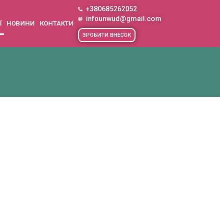
+380685262052
infounwud@gmail.com
Ї
НОВИНИ
КОНТАКТИ
ЗРОБИТИ ВНЕСОК