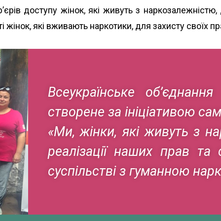
єрів доступу жінок, які живуть з наркозалежністю,
 жінок, які вживають наркотики, для захисту своїх пр
Всеукраїнське об’єднанн
створене за ініціативою са
«Ми, жінки, які живуть з н
реалізації наших прав та
суспільстві з гуманною нар