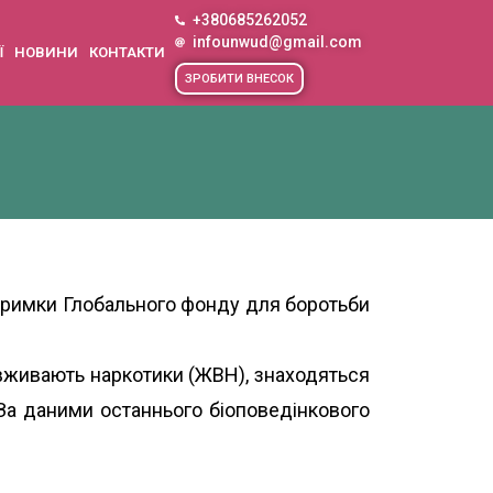
+380685262052
infounwud@gmail.com
Ї
НОВИНИ
КОНТАКТИ
ЗРОБИТИ ВНЕСОК
ідтримки Глобального фонду для боротьби
 вживають наркотики (ЖВН), знаходяться
. За даними останнього біоповедінкового