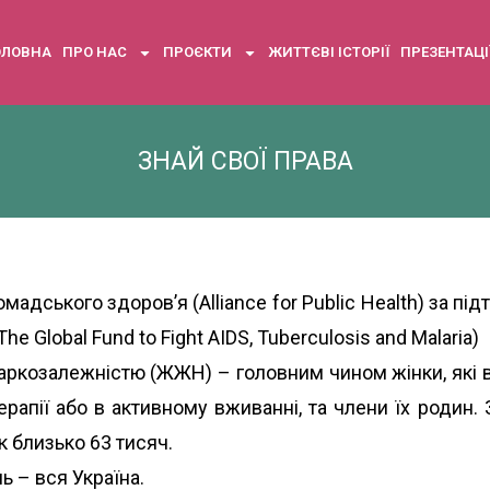
ОЛОВНА
ПРО НАС
ПРОЄКТИ
ЖИТТЄВІ ІСТОРІЇ
ПРЕЗЕНТАЦІ
ЗНАЙ СВОЇ ПРАВА
мадського здоров’я (Alliance for Public Health) за п
e Global Fund to Fight AIDS, Tuberculosis and Malaria)
 наркозалежністю (ЖЖН) – головним чином жінки, які
ерапії або в активному вживанні, та члени їх родин
к близько 63 тисяч.
нь – вся Україна.