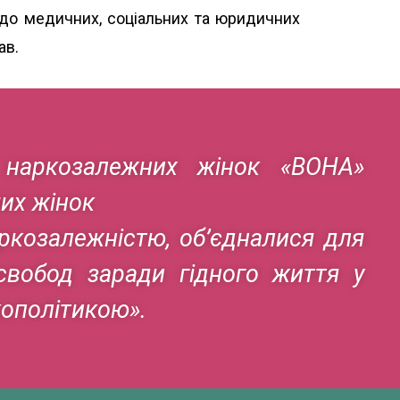
 до медичних, соціальних та юридичних
ав.
я наркозалежних жінок «ВОНА»
мих жінок
аркозалежністю, об’єдналися для
 свобод заради гідного життя у
кополітикою».