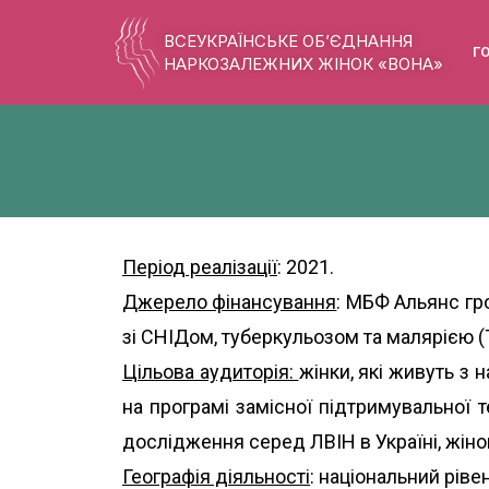
ВСЕУКРАЇНСЬКЕ ОБ’ЄДНАННЯ
Г
НАРКОЗАЛЕЖНИХ ЖІНОК «ВОНА»
Період реалізації
: 2021.
Джерело фінансування
: МБФ Альянс гро
зі СНІДом, туберкульозом та малярією (Th
Цільова аудиторія:
жінки, які живуть з
на програмі замісної підтримувальної т
дослідження серед ЛВІН в Україні, жіно
Географія діяльності
: національний ріве