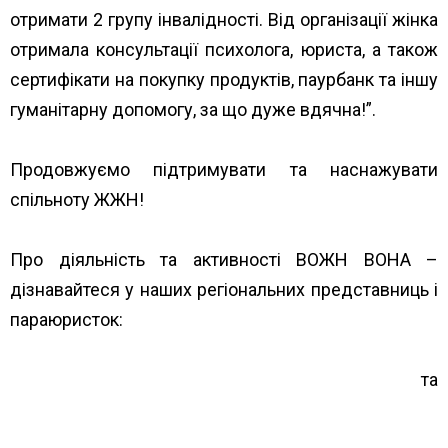
отримати 2 групу інвалідності. Від організації жінка
отримала консультації психолога, юриста, а також
сертифікати на покупку продуктів, паурбанк та іншу
гуманітарну допомогу, за що дуже вдячна!”.
Продовжуємо підтримувати та наснажувати
спільноту ЖЖН!
Про діяльність та активності ВОЖН ВОНА –
дізнавайтеся у наших регіональних представниць і
параюристок:
https://www.unwud.org/predstavnytstva-v-
rehionakh/
та
https://www.unwud.org/zhenshhin…/parayuristki-v-
rehionakh/