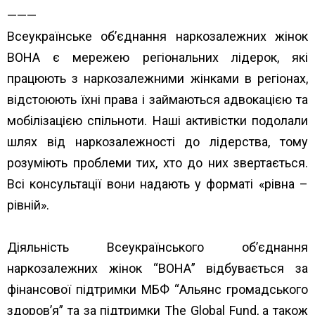
———
Всеукраїнське об’єднання наркозалежних жінок
ВОНА є мережею регіональних лідерок, які
працюють з наркозалежними жінками в регіонах,
відстоюють їхні права і займаються адвокацією та
мобілізацією спільноти. Наші активістки подолали
шлях від наркозалежності до лідерства, тому
розуміють проблеми тих, хто до них звертається.
Всі консультації вони надають у форматі «рівна –
рівній».
Діяльність Всеукраїнського об’єднання
наркозалежних жінок “ВОНА” відбувається за
фінансової підтримки МБФ “
Альянс громадського
здоров’я”
та за підтримки
The Global Fund
, а також