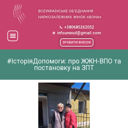
ВСЕУКРАЇНСЬКЕ ОБ’ЄДНАННЯ
НАРКОЗАЛЕЖНИХ ЖІНОК «ВОНА»
+380685262052
infounwud@gmail.com
ЗРОБИТИ ВНЕСОК
#ІсторіяДопомоги: про ЖЖН-ВПО та
постановку на ЗПТ