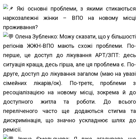
Які основні проблеми, з якими стикаються
наркозалежні жінки – ВПО на новому місці
проживання?
Олена Зубленко: Можу сказати, що у більшості
регіонів ЖЖН-ВПО мають схожі проблеми. По-
перше, це доступ до лікування АРТ/ЗПТ: десь
ситуація краща, десь гірша, але ця проблема є. По-
друге, доступ до лікування загалом (маю на увазі
сімейних лікарів/ок). По-третє, проблеми з
ресоціалізацією на новому місці, зокрема й до
доступного житла та роботи. До всього
переліченого часто ще додаються стигма та
дискримінація, що значно ускладнює шлях до
ремісії.
Ірина Ємельянова: Я вже згадувала, що