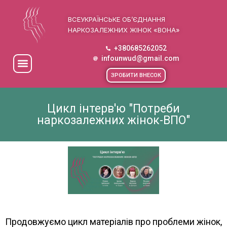
ВСЕУКРАЇНСЬКЕ ОБ’ЄДНАННЯ
НАРКОЗАЛЕЖНИХ ЖІНОК «ВОНА»
+380685262052
infounwud@gmail.com
ЗРОБИТИ ВНЕСОК
Цикл інтерв'ю "Потреби
наркозалежних жінок-ВПО"
Продовжуємо цикл матеріалів про проблеми жінок,