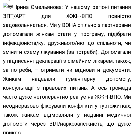
Ірина Ємельянова: У нашому регіоні питання
ЗПТ/АРТ для ЖЖН-ВПО повністю
задовольняється. Ми у ВОНА спільно з партнерами
допомагали жінкам стати у програму, підібрати
інфекціоніста/ку, дружнього/ню до спільноти, чи
змінити схему лікування (за потреби). Допомагали
у підписанні декларації з сімейним лікарем, також,
за потреби, – отримати чи відновити документи.
Жінкам надавали гуманітарну допомогу,
консультації з правових питань. А ось громада
часто дуже нетолерантно реагує на ЖЖН-ВПО. Ми
неодноразово фіксували конфлікти у гуртожитках,
також жінкам відмовляли у наданні медичної
допомоги через ВІЛ/наркозалежність, що дуже
прикро…