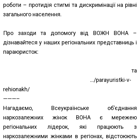
роботи – протидія стигмі та дискримінації на рівні
загального населення.
Про заходи та допомогу від ВОЖН ВОНА –
дізнавайтеся у наших регіональних представниць і
параюристок:
https://www.unwud.org/predstavnytstva-v-
rehionakh/
та
https://www.unwud.org/zhenshhin
…/parayuristki-v-
rehionakh/
———–
Нагадаємо, Всеукраїнське об’єднання
наркозалежних жінок ВОНА є мережею
регіональних лідерок, які працюють з
наркозалежними жінками в регіонах, відстоюють