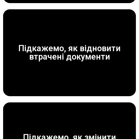
Підкажемо, як відновити
ЗАВЖДИ ДОПОМОЖЕМО!
втрачені документи
Підкажемо, як змінити