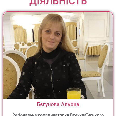
ДІЯЛЬНІСТЬ
Бєгунова Альона
Регіональна координаторка Всеукраїнського