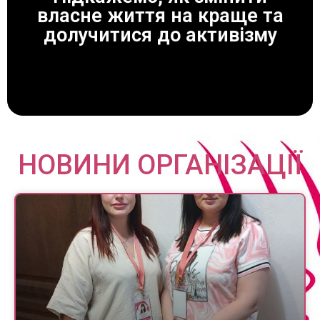
власне життя на краще та
ЗАВЖДИ ДОПОМОЖЕМО!
долучитися до активізму
НОВИНИ ОРГАНІЗАЦІЇ