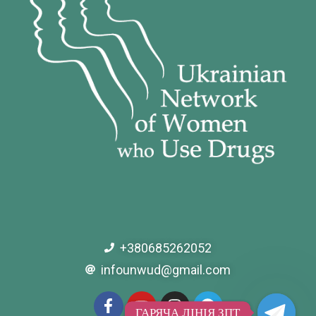
+380685262052
infounwud@gmail.com
ГАРЯЧА ЛІНІЯ ЗПТ
ГАРЯЧА ЛІНІЯ ЗПТ