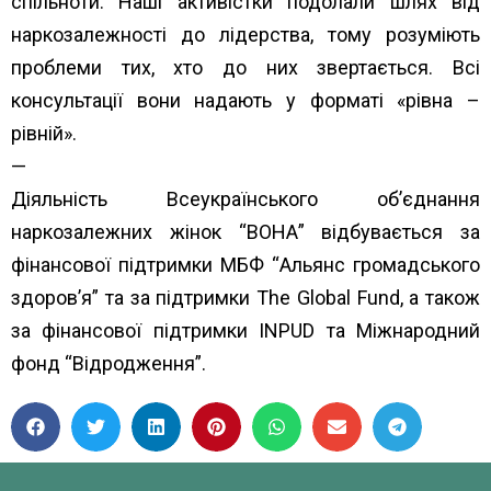
спільноти. Наші активістки подолали шлях від
наркозалежності до лідерства, тому розуміють
проблеми тих, хто до них звертається. Всі
консультації вони надають у форматі «рівна –
рівній».
—
Діяльність Всеукраїнського об’єднання
наркозалежних жінок “ВОНА” відбувається за
фінансової підтримки МБФ “
Альянс громадського
здоров’я”
та за підтримки
The Global Fund
, а також
за фінансової підтримки
INPUD
та
Міжнародний
фонд “Відродження”.