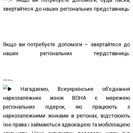
звертайтеся до наших регіональних представниць:
https://www.unwud.org/predstavnytstva-v-
rehionakh/
Якщо ви потребуєте допомоги – звертайтеся до
наших регіональних пердставниць:
https://www.unwud.org/predstavnytstva-v-
rehionakh/
——-
Нагадаємо, Всеукраїнське об’єднання
наркозалежних жінок ВОНА є мережею
регіональних лідерок, які працюють з
наркозалежними жінками в регіонах, відстоюють
їхні права і займаються адвокацією та мобілізацією