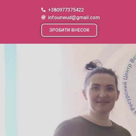
+380977375422
infounwud@gmail.com
ЗРОБИТИ ВНЕСОК