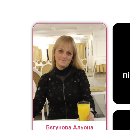
п
Бєгунова Альона