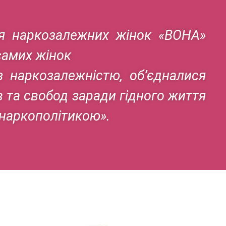
ня наркозалежних жінок «ВОНА»
самих жінок
з наркозалежністю, об’єдналися
в та свобод заради гідного життя
 наркополітикою».