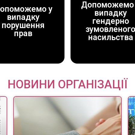
Допоможемо 
опоможемо у
випадку
випадку
ДОПОМОЖЕМО!
ДОПОМОЖЕМО!
гендерно
порушення
ЗАВЖДИ
ЗАВЖДИ
зумовленог
прав
насильства
НОВИНИ ОРГАНІЗАЦІЇ