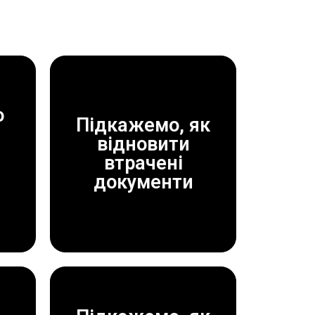
о
Підкажемо, як
відновити
ДОПОМОЖЕМО!
втрачені
ЗАВЖДИ
документи