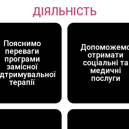
ДІЯЛЬНІСТЬ
Пояснимо
Допоможем
переваги
отримати
програми
ДОПОМОЖЕМО!
ДОПОМОЖЕМО!
соціальні та
замісної
ЗАВЖДИ
ЗАВЖДИ
медичні
ідтримувальної
послуги
терапії