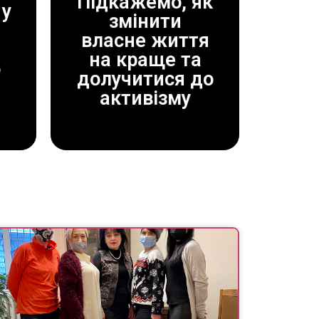
Підкажемо, як
у
змінити
власне життя
ДОПОМОЖЕМО!
на краще та
ЗАВЖДИ
о
долучитися до
активізму