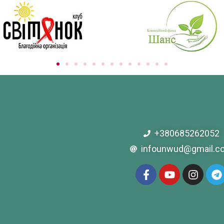
+380685262052
infounwud@gmail.c