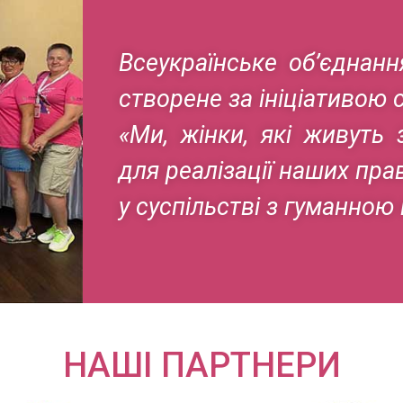
Всеукраїнське об’єднан
створене за ініціативою 
«Ми, жінки, які живуть 
для реалізації наших пра
у суспільстві з гуманною
НАШІ ПАРТНЕРИ