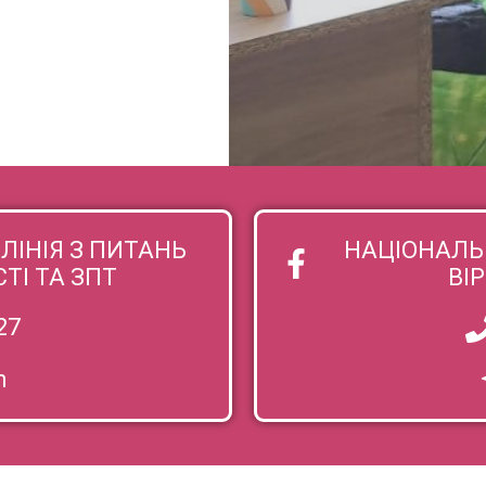
ЬНІСТЬ У ЛЬВІВСЬКІЙ ОБЛ
К, ЯКІ ЖИВУТЬ З НАРКО
ЛІНІЯ З ПИТАНЬ
НАЦІОНАЛЬН
І ТА ЗПТ
ВІ
27
m