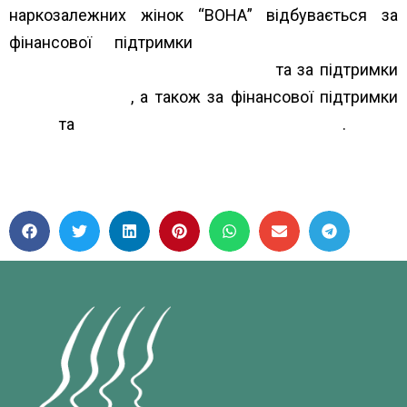
наркозалежних жінок “ВОНА” відбувається за
фінансової підтримки
Альянс громадського
здоров’я Alliance for Public Health
та за підтримки
The Global Fund
, а також за фінансової підтримки
INPUD
та
Міжнародний фонд “Відродження”
.
#ВидиміТаСильні
#ВОНА