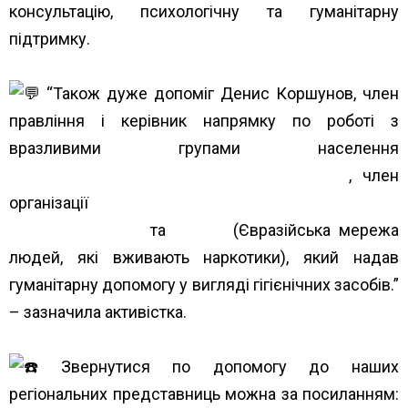
консультацію, психологічну та гуманітарну
підтримку.
“Також дуже допоміг Денис Коршунов, член
правління і керівник напрямку по роботі з
вразливими групами населення
Благотворительный Фонд “Вторая Жизнь”
, член
організації
Всеукраїнське об’єднання людей з
наркозалежністю
та
ENPUD
(Євразійська мережа
людей, які вживають наркотики), який надав
гуманітарну допомогу у вигляді гігієнічних засобів.”
– зазначила активістка.
Звернутися по допомогу до наших
регіональних представниць можна за посиланням: