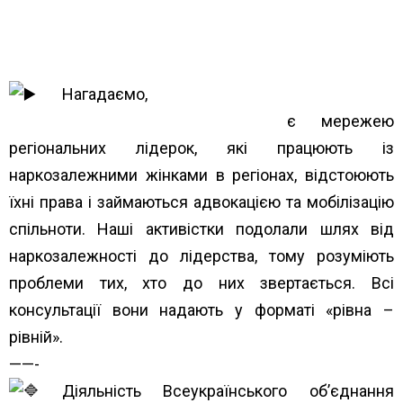
https://www.unwud.org/predstavnytstva-v-
rehionakh/
Нагадаємо,
Всеукраїнське об’єднання
наркозалежних жінок ВОНА
є мережею
регіональних лідерок, які працюють із
наркозалежними жінками в регіонах, відстоюють
їхні права і займаються адвокацією та мобілізацію
спільноти. Наші активістки подолали шлях від
наркозалежності до лідерства, тому розуміють
проблеми тих, хто до них звертається. Всі
консультації вони надають у форматі «рівна –
рівній».
——-
Діяльність Всеукраїнського об’єднання