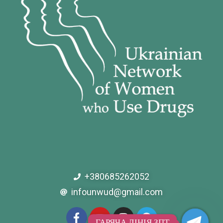
+380685262052
infounwud@gmail.com
ГАРЯЧА ЛІНІЯ ЗПТ
ГАРЯЧА ЛІНІЯ ЗПТ