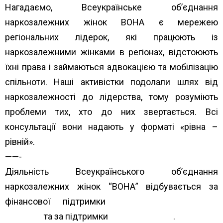
Нагадаємо, Всеукраїнське об’єднання
наркозалежних жінок ВОНА є мережею
регіональних лідерок, які працюють із
наркозалежними жінками в регіонах, відстоюють
їхні права і займаються адвокацією та мобілізацію
спільноти. Наші активістки подолали шлях від
наркозалежності до лідерства, тому розуміють
проблеми тих, хто до них звертається. Всі
консультації вони надають у форматі «рівна –
рівній».
——-
Діяльність Всеукраїнського об’єднання
наркозалежних жінок “ВОНА” відбувається за
фінансової підтримки
Альянс громадського
здоров’я
та за підтримки
The Global Fund
.