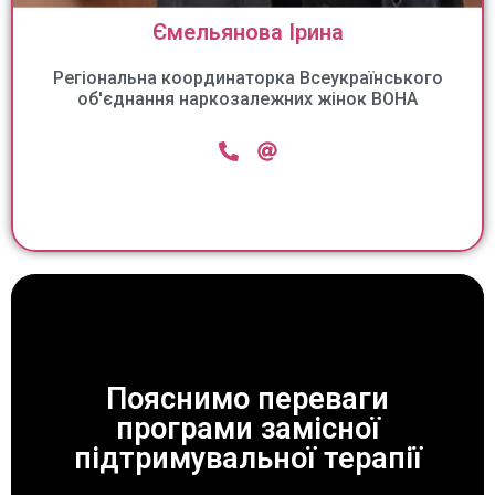
Ємельянова Ірина
Регіональна координаторка Всеукраїнського
об'єднання наркозалежних жінок ВОНА
Пояснимо переваги
програми замісної
ЗАВЖДИ ДОПОМОЖЕМО!
підтримувальної терапії