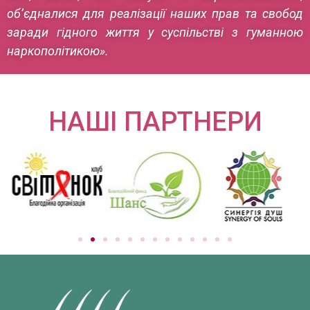
об’єдналися для реалізації наших прав та свобод
заради гідного життя у суспільстві з гуманною
наркополітикою».
НАШІ ПАРТНЕРИ