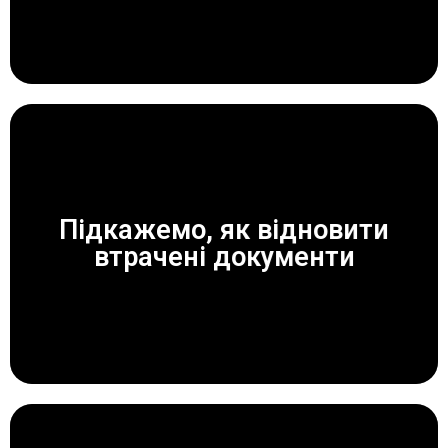
Підкажемо, як відновити
ЗАВЖДИ ДОПОМОЖЕМО!
втрачені документи