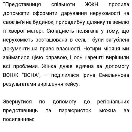
“Представниця спільноти ЖЖН просила
допомогти оформити дарування нерухомості на
своє ім’я на будинок, присадибну ділянку та землю
її хворої матері. Складність полягала у тому, що
нерухомість розташована в селі, і були загублені
документи на право власності. Чотири місяця ми
займалися цією справою, і ось нарешті вирішили
всі проблеми. Жінка дуже вдячна за допомогу
ВОНЖ “ВОНА”, — поділилася Ірина Ємельянова
результатами вирішення кейсу.
Звернутися по допомогу до регіональних
представниць та параюристок можна за
посиланням:
https://www.unwud.org/predstavnytstva-v-