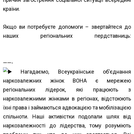
країни.
Якщо ви потребуєте допомоги – звертайтеся до
наших регіональних пердставниць:
https://www.unwud.org/predstavnytstva-v-
rehionakh/
——-
Нагадаємо, Всеукраїнське об’єднання
наркозалежних жінок ВОНА є мережею
регіональних лідерок, які працюють з
наркозалежними жінками в регіонах, відстоюють
їхні права і займаються адвокацією та мобілізацією
спільноти. Наші активістки подолали шлях від
наркозалежності до лідерства, тому розуміють