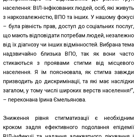
населення: ВІЛ-інфікованих людей, осіб, які живуть
з наркозалежністю, ВПО та інших. У нашому фокусі
– була рівність прав, доступ до соціальних послуг,
що мають відповідати потребам людей, незалежно
від їх діагнозу чи інших відмінностей. Вибрана тема
надзвичайно близька ВПО, так як вони часто
стикаються з проявами стигми від місцевого
населення. Я їм пояснювала, як стигма завжди
призводить до дискримінації, та які має наслідки
загалом, у тому числі широких верств населення!”,
– переконана Ірина Ємельянова.
Зниження рівня стигматизації є необхідним
кроком задля ефективного подолання епідемії
ВІЛ-інфекції та надання адекватного лікування і