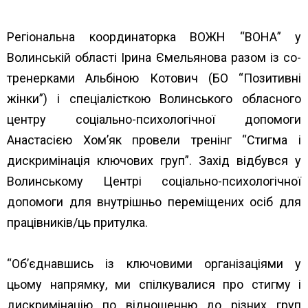
Регіональна координаторка ВОЖН “ВОНА” у
Волинській області Ірина Ємельянова разом із со-
тренерками Альбіною Котович (БО “
Позитивні
жінки”
) і спеціалісткою
Волинського обласного
центру соціально-психологічної допомоги
Анастасією Хом’як провели тренінг “Стигма і
дискримінація ключових груп”. Захід відбувся у
Волинському Центрі соціально-психологічної
допомоги для внутрішньо переміщених осіб для
працівників/ць притулка.
“Об’єднавшись із ключовими організаціями у
цьому напрямку, ми спілкувалися про стигму і
дискримінацію по відношенню до різних груп