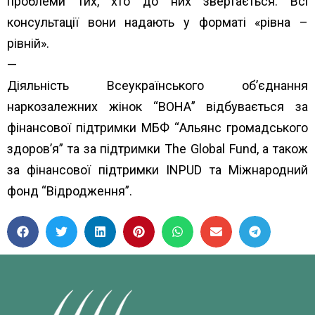
проблеми тих, хто до них звертається. Всі
консультації вони надають у форматі «рівна –
рівній».
—
Діяльність Всеукраїнського об’єднання
наркозалежних жінок “ВОНА” відбувається за
фінансової підтримки МБФ “
Альянс громадського
здоров’я”
та за підтримки
The Global Fund
, а також
за фінансової підтримки
INPUD
та
Міжнародний
фонд “Відродження”.