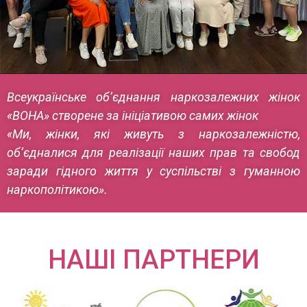
Всеукраїнське об’єднання наркозалежних жінок
«ВОНА» створене за ініціативою самих жінок
«Ми, жінки, які живуть з наркозалежністю,
об’єдналися для реалізації наших прав та свобод
заради гідного життя у суспільстві з гуманною
наркополітикою».
НАШІ ПАРТНЕРИ