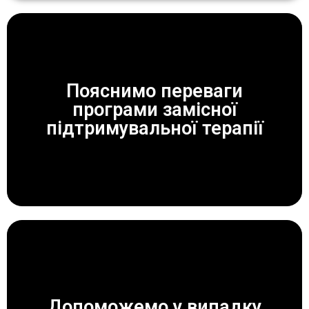
Пояснимо переваги
програми замісної
ЗАВЖДИ ДОПОМОЖЕМО!
підтримувальної терапії
Допоможемо у випадку