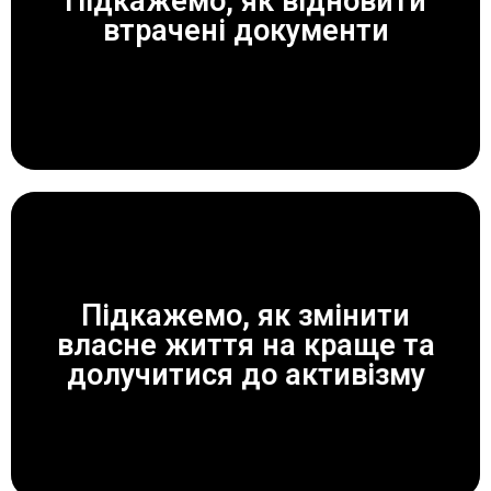
Підкажемо, як відновити
ЗАВЖДИ ДОПОМОЖЕМО!
втрачені документи
Підкажемо, як змінити
власне життя на краще та
ЗАВЖДИ ДОПОМОЖЕМО!
долучитися до активізму