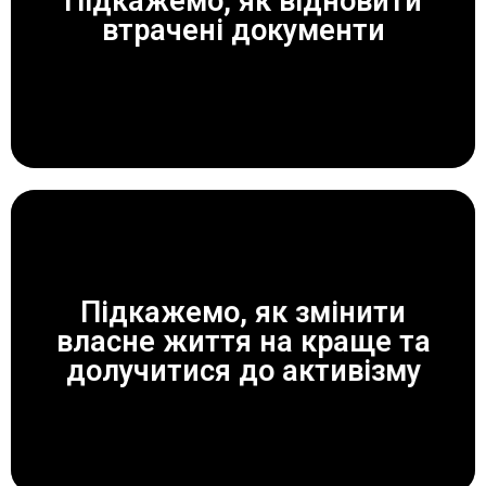
Підкажемо, як відновити
ЗАВЖДИ ДОПОМОЖЕМО!
втрачені документи
Підкажемо, як змінити
власне життя на краще та
ЗАВЖДИ ДОПОМОЖЕМО!
долучитися до активізму