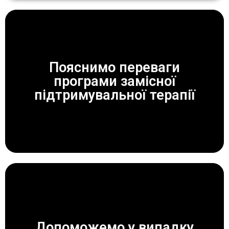
Пояснимо переваги
програми замісної
ЗАВЖДИ ДОПОМОЖЕМО!
підтримувальної терапії
Допоможемо у випадку