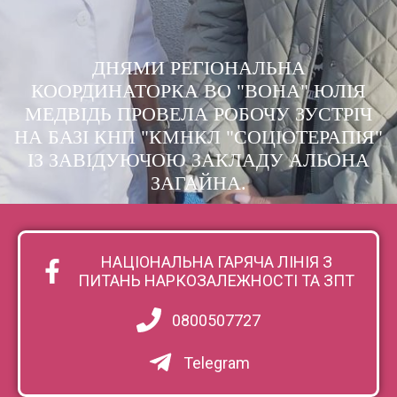
ДНЯМИ РЕГІОНАЛЬНА
КООРДИНАТОРКА ВО "ВОНА" ЮЛІЯ
МЕДВІДЬ ПРОВЕЛА РОБОЧУ ЗУСТРІЧ
НА БАЗІ КНП "КМНКЛ "СОЦІОТЕРАПІЯ"
ІЗ ЗАВІДУЮЧОЮ ЗАКЛАДУ АЛЬОНА
ЗАГАЙНА.
НАЦІОНАЛЬНА ГАРЯЧА ЛІНІЯ З
ПИТАНЬ НАРКОЗАЛЕЖНОСТІ ТА ЗПТ
0800507727
Telegram