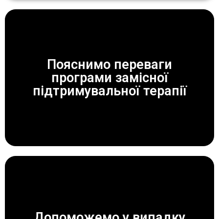
Пояснимо переваги
програми замісної
ЗАВЖДИ ДОПОМОЖЕМО!
підтримувальної терапії
Допоможемо у випадку