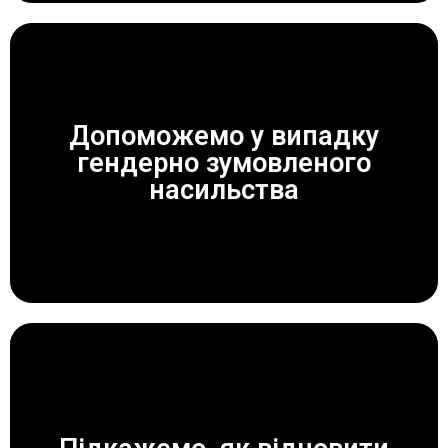
Допоможемо у випадку
гендерно зумовленого
ЗАВЖДИ ДОПОМОЖЕМО!
насильства