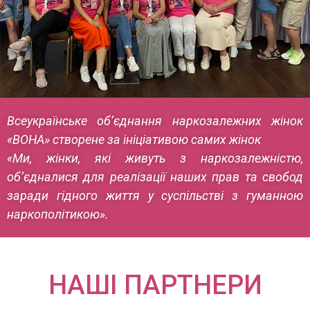
Всеукраїнське об’єднання наркозалежних жінок
«ВОНА» створене за ініціативою самих жінок
«Ми, жінки, які живуть з наркозалежністю,
об’єдналися для реалізації наших прав та свобод
заради гідного життя у суспільстві з гуманною
наркополітикою».
НАШІ ПАРТНЕРИ