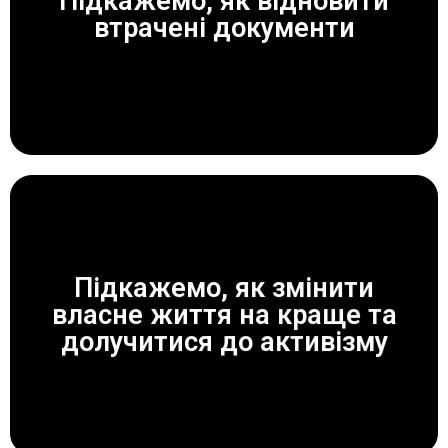
Підкажемо, як відновити
ЗАВЖДИ ДОПОМОЖЕМО!
втрачені документи
Підкажемо, як змінити
власне життя на краще та
ЗАВЖДИ ДОПОМОЖЕМО!
долучитися до активізму