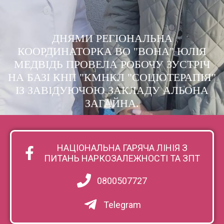
ДНЯМИ РЕГІОНАЛЬНА
КООРДИНАТОРКА ВО "ВОНА" ЮЛІЯ
МЕДВІДЬ ПРОВЕЛА РОБОЧУ ЗУСТРІЧ
НА БАЗІ КНП "КМНКЛ "СОЦІОТЕРАПІЯ"
ІЗ ЗАВІДУЮЧОЮ ЗАКЛАДУ АЛЬОНА
ЗАГАЙНА.
НАЦІОНАЛЬНА ГАРЯЧА ЛІНІЯ З
ПИТАНЬ НАРКОЗАЛЕЖНОСТІ ТА ЗПТ
0800507727
Telegram