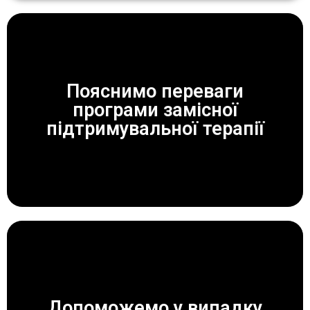
Пояснимо переваги
програми замісної
ЗАВЖДИ ДОПОМОЖЕМО!
підтримувальної терапії
Допоможемо у випадку