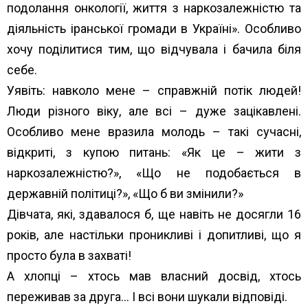
подолання онкології, життя з наркозалежністю та
діяльність іранської громади в Україні». Особливо
хочу поділитися тим, що відчувала і бачила біля
себе.
Уявіть: навколо мене – справжній потік людей!
Люди різного віку, але всі – дуже зацікавлені.
Особливо мене вразила молодь – такі сучасні,
відкриті, з купою питань: «Як це – жити з
наркозалежністю?», «Що не подобається в
державній політиці?», «Що б ви змінили?»
Дівчата, які, здавалося б, ще навіть не досягли 16
років, але настільки проникливі і допитливі, що я
просто була в захваті!
А хлопці – хтось мав власний досвід, хтось
переживав за друга… І всі вони шукали відповіді.