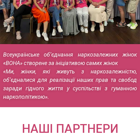
Всеукраїнське об’єднання наркозалежних жінок
«ВОНА» створене за ініціативою самих жінок
«Ми, жінки, які живуть з наркозалежністю,
об’єдналися для реалізації наших прав та свобод
заради гідного життя у суспільстві з гуманною
наркополітикою».
НАШІ ПАРТНЕРИ