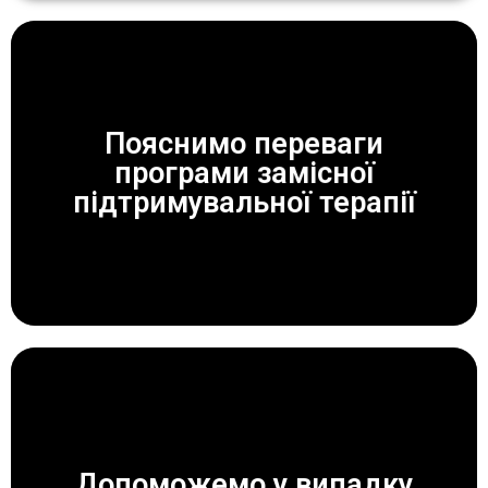
Пояснимо переваги
програми замісної
ЗАВЖДИ ДОПОМОЖЕМО!
підтримувальної терапії
Допоможемо у випадку