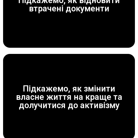
Підкажемо, як відновити
ЗАВЖДИ ДОПОМОЖЕМО!
втрачені документи
Підкажемо, як змінити
власне життя на краще та
ЗАВЖДИ ДОПОМОЖЕМО!
долучитися до активізму