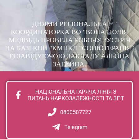
ДНЯМИ РЕГІОНАЛЬНА
КООРДИНАТОРКА ВО "ВОНА" ЮЛІЯ
МЕДВІДЬ ПРОВЕЛА РОБОЧУ ЗУСТРІЧ
НА БАЗІ КНП "КМНКЛ "СОЦІОТЕРАПІЯ"
ІЗ ЗАВІДУЮЧОЮ ЗАКЛАДУ АЛЬОНА
ЗАГАЙНА.
НАЦІОНАЛЬНА ГАРЯЧА ЛІНІЯ З
ПИТАНЬ НАРКОЗАЛЕЖНОСТІ ТА ЗПТ
0800507727
Telegram