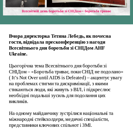
Вчора директорка Тетяна Лебедь, як почесна
гостя, відвідала пресконференцію з нагоди
Всесвітнього дня боротьби зі СНІДом AHF
Ukraine.
Цьогорічна тема Всесвітнього дня боротьби зі
СНІДом – «Боротьба триває, поки СНІД не подолано»
( It’s Not Over until AIDS is Defeated ) – акцентує увагу
на проблемах стигми та дискримінації, з якими
стикаються люди, які живуть з ВІЛ, і підкреслює
необхідні подальші зусиль для подолання цих
викликів.
На одному майданчику зустрілися національні та
міжнародні стейкхолдери, медичні спеціалісти,
представники ключових спільнот і ЗМІ.