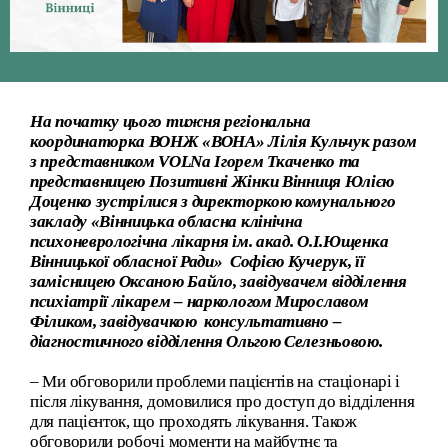
На початку цього тижня регіональна
координаторка ВОНЖ «ВОНА» Лілія Кульчук разом
з представником VOLNa Ігорем Ткаченко та
представницею Позитивні Жінки Вінниця Юлією
Доценко зустрілися з директоркою комунального
закладу «Вінницька обласна клінічна
психоневрологічна лікарня ім. акад. О.І.Ющенка
Вінницької обласної Ради» Софією Кучерук, її
замісницею Оксаною Байло , завідувачем відділення
психіатрії лікарем – наркологом Мирославом
Філиком, завідувачкою консультативно –
діагностичного відділення Ольгою Селезньовою.
– Ми обговорили проблеми пацієнтів на стаціонарі і
після лікування, домовилися про доступ до відділення
для пацієнток, що проходять лікування. Також
обговорили робочі моменти на майбутнє та