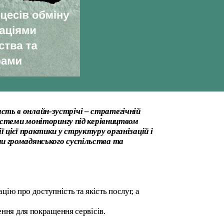
сть в онлайн-зустрічі – стратегічній
системи моніторингу під керівництвом
 цієї практики у структуру організацій і
ми громадянського суспільства та
ію про доступність та якість послуг, а
ння для покращення сервісів.