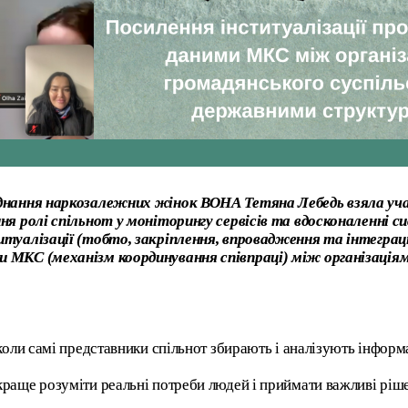
єднання наркозалежних жінок ВОНА Тетяна Лебедь взяла уча
ння ролі спільнот у моніторингу сервісів та вдосконаленні 
туалізації (тобто, закріплення, впровадження та інтеграції
и МКС (механізм координування співпраці) між організація
оли самі представники спільнот збирають і аналізують інформац
раще розуміти реальні потреби людей і приймати важливі ріше