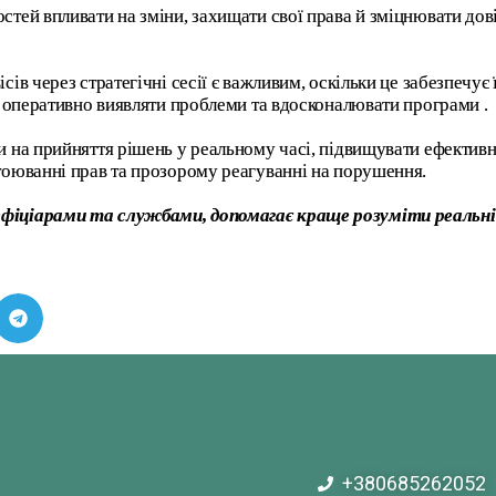
остей впливати на зміни, захищати свої права й зміцнювати до
ів через стратегічні сесії є важливим, оскільки це забезпечує 
ляє оперативно виявляти проблеми та вдосконалювати програми
.
и на прийняття рішень у реальному часі, підвищувати ефективн
стоюванні прав та прозорому реагуванні на порушення.
ефіціарами та службами, допомагає краще розуміти реальні
+380685262052