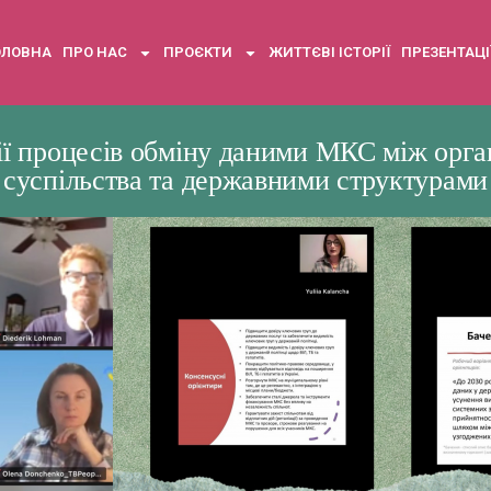
ОЛОВНА
ПРО НАС
ПРОЄКТИ
ЖИТТЄВІ ІСТОРІЇ
ПРЕЗЕНТАЦІ
ії процесів обміну даними МКС між орга
суспільства та державними структурами