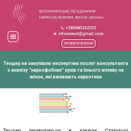
ВСЕУКРАЇНСЬКЕ ОБ’ЄДНАННЯ
НАРКОЗАЛЕЖНИХ ЖІНОК «ВОНА»
+380685262052
infounwud@gmail.com
ЗРОБИТИ ВНЕСОК
Тендер на закупівлю експертних послуг консультанта
з аналізу “наркофобних” рухів та їхнього впливу на
жінок, які вживають наркотики
Тендер проводиться в рамках Статутної