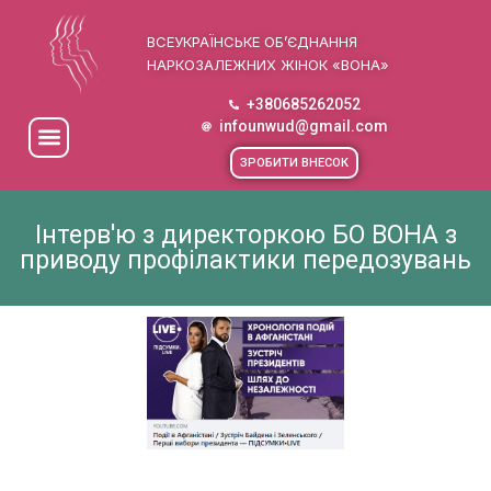
ВСЕУКРАЇНСЬКЕ ОБ’ЄДНАННЯ
НАРКОЗАЛЕЖНИХ ЖІНОК «ВОНА»
+380685262052
infounwud@gmail.com
ЗРОБИТИ ВНЕСОК
Інтерв'ю з директоркою БО ВОНА з
приводу профілактики передозувань