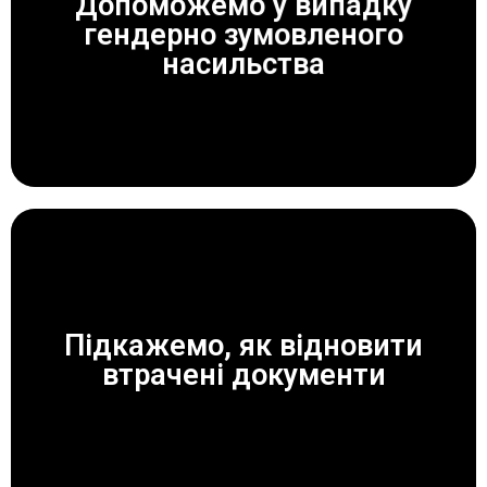
Допоможемо у випадку
гендерно зумовленого
ЗАВЖДИ ДОПОМОЖЕМО!
насильства
Підкажемо, як відновити
ЗАВЖДИ ДОПОМОЖЕМО!
втрачені документи