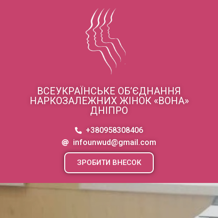
ВСЕУКРАЇНСЬКЕ ОБ’ЄДНАННЯ
НАРКОЗАЛЕЖНИХ ЖІНОК «ВОНА»
ДНІПРО
+380958308406
infounwud@gmail.com
ЗРОБИТИ ВНЕСОК