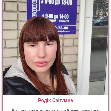
Родік Світлана
Регіональна координаторка Всеукраїнського