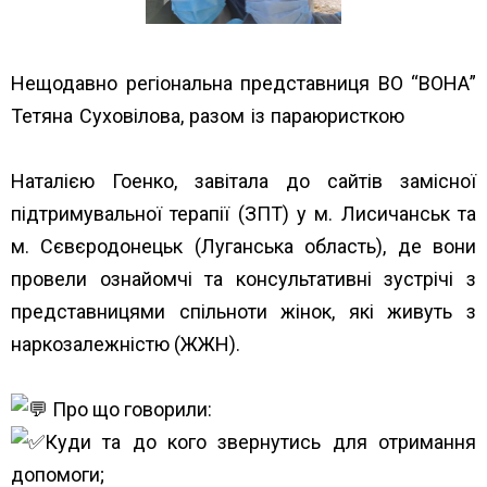
Нещодавно регіональна представниця ВО “ВОНА”
Тетяна Суховілова, разом із параюристкою
Альянс
громадського здоров’я Alliance for Public Health
Наталією Гоенко, завітала до сайтів замісної
підтримувальної терапії (ЗПТ) у м. Лисичанськ та
м. Сєвєродонецьк (Луганська область), де вони
провели ознайомчі та консультативні зустрічі з
представницями спільноти жінок, які живуть з
наркозалежністю (ЖЖН).
Про що говорили:
Куди та до кого звернутись для отримання
допомоги;