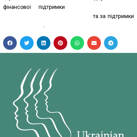
фінансової підтримки
Альянс громадського
здоров’я Alliance for Public Health
та за підтримки
The Global Fund
.