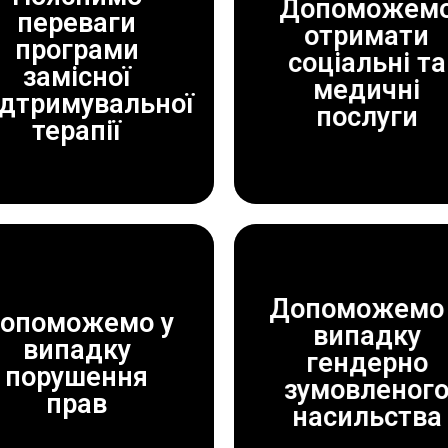
Допоможем
переваги
отримати
програми
ДОПОМОЖЕМО!
ДОПОМОЖЕМО!
соціальні та
замісної
ЗАВЖДИ
ЗАВЖДИ
медичні
ідтримувальної
послуги
терапії
Допоможемо 
опоможемо у
випадку
випадку
ДОПОМОЖЕМО!
ДОПОМОЖЕМО!
гендерно
порушення
ЗАВЖДИ
ЗАВЖДИ
зумовленог
прав
насильства