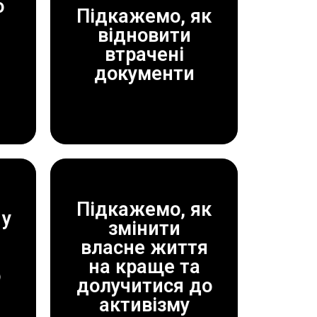
о
Підкажемо, як
відновити
ДОПОМОЖЕМО!
втрачені
ЗАВЖДИ
документи
Підкажемо, як
у
змінити
власне життя
ДОПОМОЖЕМО!
на краще та
ЗАВЖДИ
о
долучитися до
активізму