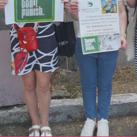
"ВОНА" ПРИЄДНАЛИСЯ ДО 
"SUPPORT. DON'T PUNISH"