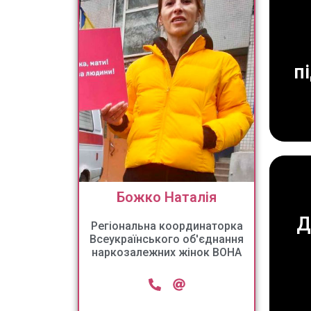
п
Божко Наталія
Д
Регіональна координаторка
Всеукраїнського об'єднання
наркозалежних жінок ВОНА