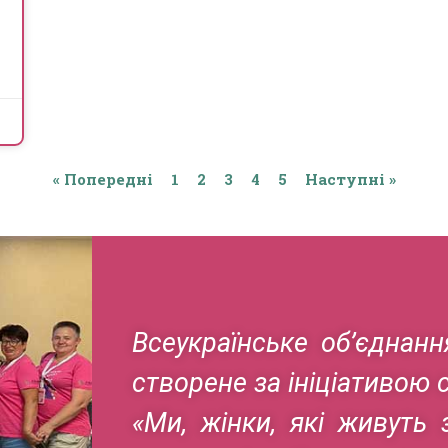
« Попередні
1
2
3
4
5
Наступні »
Всеукраїнське об’єднан
створене за ініціативою 
«Ми, жінки, які живуть 