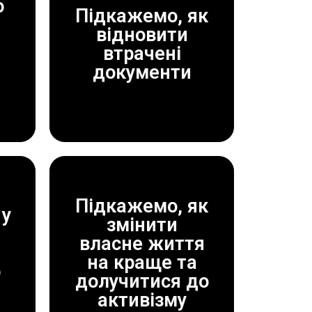
о
Підкажемо, як
відновити
ДОПОМОЖЕМО!
втрачені
ЗАВЖДИ
документи
Підкажемо, як
у
змінити
власне життя
ДОПОМОЖЕМО!
на краще та
ЗАВЖДИ
о
долучитися до
активізму