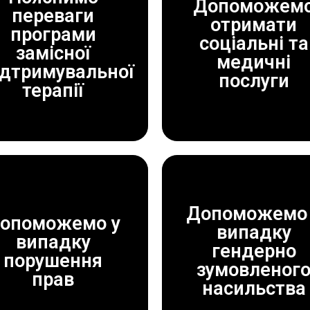
Допоможем
переваги
отримати
програми
ДОПОМОЖЕМО!
ДОПОМОЖЕМО!
соціальні та
замісної
ЗАВЖДИ
ЗАВЖДИ
медичні
ідтримувальної
послуги
терапії
Допоможемо 
опоможемо у
випадку
випадку
ДОПОМОЖЕМО!
ДОПОМОЖЕМО!
гендерно
порушення
ЗАВЖДИ
ЗАВЖДИ
зумовленог
прав
насильства