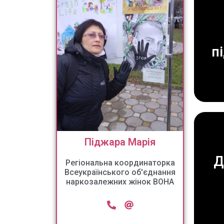
п
Піджара Марія
Д
Регіональна координаторка
Всеукраїнського об'єднання
наркозалежних жінок ВОНА