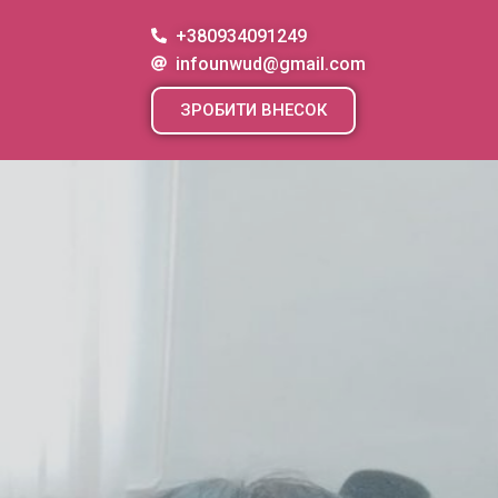
+380934091249
infounwud@gmail.com
ЗРОБИТИ ВНЕСОК