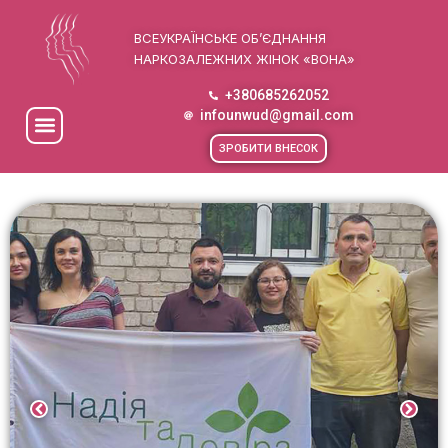
ВСЕУКРАЇНСЬКЕ ОБ’ЄДНАННЯ
НАРКОЗАЛЕЖНИХ ЖІНОК «ВОНА»
+380685262052
infounwud@gmail.com
ЗРОБИТИ ВНЕСОК