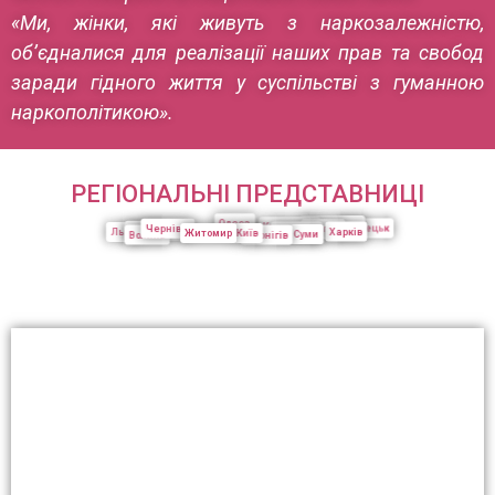
«Ми, жінки, які живуть з наркозалежністю,
об’єдналися для реалізації наших прав та свобод
заради гідного життя у суспільстві з гуманною
наркополітикою».
РЕГІОНАЛЬНІ ПРЕДСТАВНИЦІ
Одеса
Запоріжжя
Кривий ріг
Донецьк
Чернівці
Дніпро
Тернопіль
Полтава
Харків
Львів
Житомир
Київ
Суми
Волинь
Чернігів