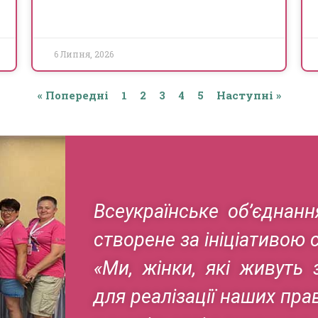
6 Липня, 2026
« Попередні
1
2
3
4
5
Наступні »
Всеукраїнське об’єднан
створене за ініціативою 
«Ми, жінки, які живуть 
для реалізації наших пра