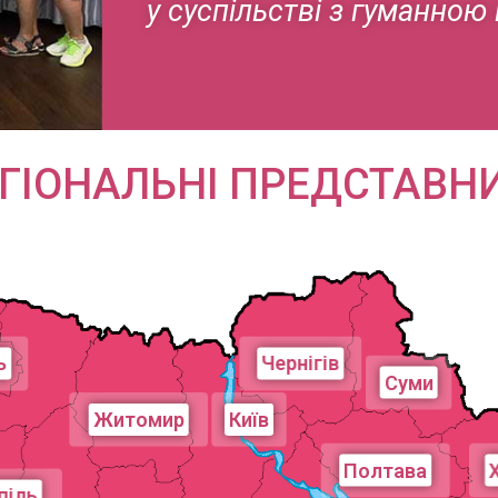
у суспільстві з гуманною
ГІОНАЛЬНІ ПРЕДСТАВН
ь
Чернігів
Суми
Житомир
Київ
Полтава
піль