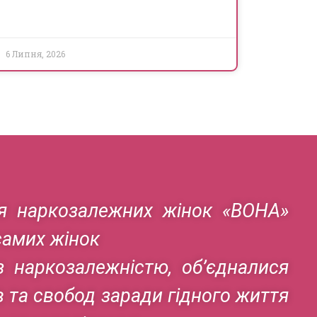
6 Липня, 2026
ня наркозалежних жінок «ВОНА»
самих жінок
з наркозалежністю, об’єдналися
в та свобод заради гідного життя