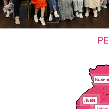
РЕ
Волин
Львів
Терно