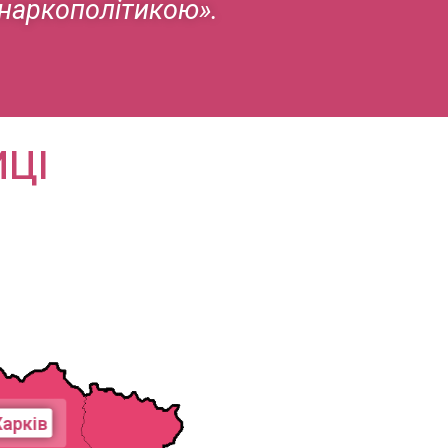
 наркополітикою».
ИЦІ
Харків