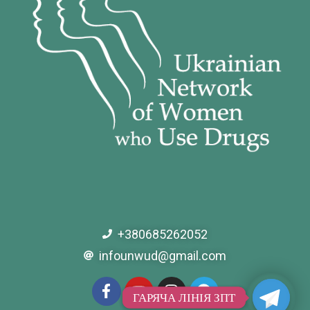
+380685262052
infounwud@gmail.com
ГАРЯЧА ЛІНІЯ ЗПТ
ГАРЯЧА ЛІНІЯ ЗПТ