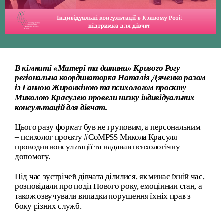
В кімнаті «Матері та дитини» Кривого Рогу
регіональна координаторка Наталія Дяченко разом
із Ганною Жиронкіною та психологом проєкту
Миколою Красулею провели низку індивідуальних
консультацій для дівчат.
Цього разу формат був не груповим, а персональним
– психолог проєкту #CoMPSS Микола Красуля
проводив консультації та надавав психологічну
допомогу.
Під час зустрічей дівчата ділилися, як минає їхній час,
розповідали про події Нового року, емоційний стан, а
також озвучували випадки порушення їхніх прав з
боку різних служб.