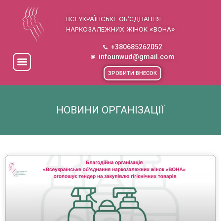
ВСЕУКРАЇНСЬКЕ ОБ’ЄДНАННЯ
НАРКОЗАЛЕЖНИХ ЖІНОК «ВОНА»
+380685262052
infounwud@gmail.com
ЗРОБИТИ ВНЕСОК
НОВИНИ ОРГАНІЗАЦІЇ