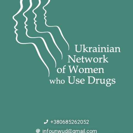
+380685262052
infounwud@gmail.com