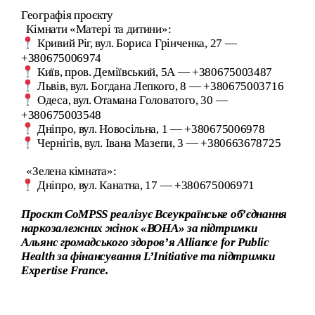
Географія проєкту
Кімнати «Матері та дитини»:
Кривий Ріг, вул. Бориса Грінченка, 27 —
+380675006974
Київ, пров. Деміївський, 5А — +380675003487
Львів, вул. Богдана Лепкого, 8 — +380675003716
Одеса, вул. Отамана Головатого, 30 —
+380675003548
Дніпро, вул. Новосільна, 1 — +380675006978
Чернігів, вул. Івана Мазепи, 3 — +380663678725
«Зелена кімната»:
Дніпро, вул. Канатна, 17 — +380675006971
Проєкт CoMPSS реалізує Всеукраїнське об’єднання
наркозалежних жінок
«
ВОНА
»
за підтримки
Альянс громадського здоров’я Alliance for Public
Health за фінансування L’Initiative та підтримки
Expertise France.