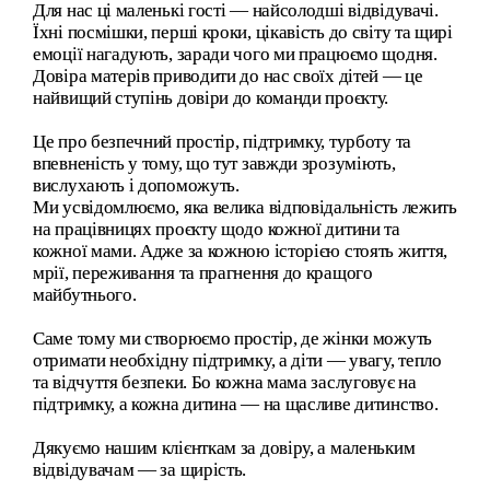
Для нас ці маленькі гості — найсолодші відвідувачі.
Їхні посмішки, перші кроки, цікавість до світу та щирі
емоції нагадують, заради чого ми працюємо щодня.
Довіра матерів приводити до нас своїх дітей — це
найвищий ступінь довіри до команди проєкту.
Це про безпечний простір, підтримку, турботу та
впевненість у тому, що тут завжди зрозуміють,
вислухають і допоможуть.
Ми усвідомлюємо, яка велика відповідальність лежить
на працівницях проєкту щодо кожної дитини та
кожної мами. Адже за кожною історією стоять життя,
мрії, переживання та прагнення до кращого
майбутнього.
Саме тому ми створюємо простір, де жінки можуть
отримати необхідну підтримку, а діти — увагу, тепло
та відчуття безпеки. Бо кожна мама заслуговує на
підтримку, а кожна дитина — на щасливе дитинство.
Дякуємо нашим клієнткам за довіру, а маленьким
відвідувачам — за щирість.