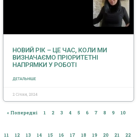
НОВИЙ РІК – ЦЕ ЧАС, КОЛИ МИ
ВИЗНАЧАЄМО ПРІОРИТЕТНІ
НАПРЯМКИ У РОБОТІ
ДЕТАЛЬНІШЕ
2 Січня, 2024
« Попередні
1
2
3
4
5
6
7
8
9
10
11
12
13
14
15
16
17
18
19
20
21
22