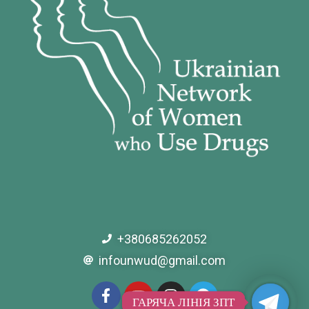
+380685262052
infounwud@gmail.com
ГАРЯЧА ЛІНІЯ ЗПТ
ГАРЯЧА ЛІНІЯ ЗПТ