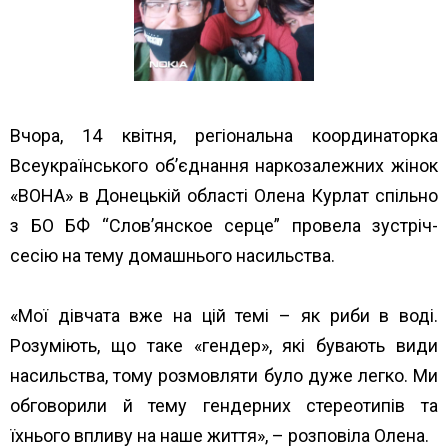
Вчора, 14 квітня, регіональна координаторка
Всеукраїнського об’єднання наркозалежних жінок
«ВОНА» в Донецькій області Олена Курлат спільно
з БО БФ “Слов’янское серце” провела зустріч-
сесію на тему домашнього насильства.
«Мої дівчата вже на цій темі – як риби в воді.
Розуміють, що таке «гендер», які бувають види
насильства, тому розмовляти було дуже легко. Ми
обговорили й тему гендерних стереотипів та
їхнього впливу на наше життя», – розповіла Олена.