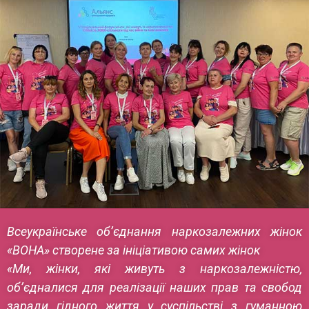
Всеукраїнське об’єднання наркозалежних жінок
«ВОНА» створене за ініціативою самих жінок
«Ми, жінки, які живуть з наркозалежністю,
об’єдналися для реалізації наших прав та свобод
заради гідного життя у суспільстві з гуманною