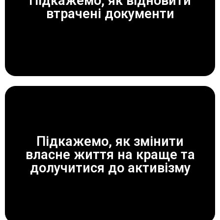
Підкажемо, як відновити
ЗАВЖДИ ДОПОМОЖЕМО!
втрачені документи
Підкажемо, як змінити
власне життя на краще та
ЗАВЖДИ ДОПОМОЖЕМО!
долучитися до активізму