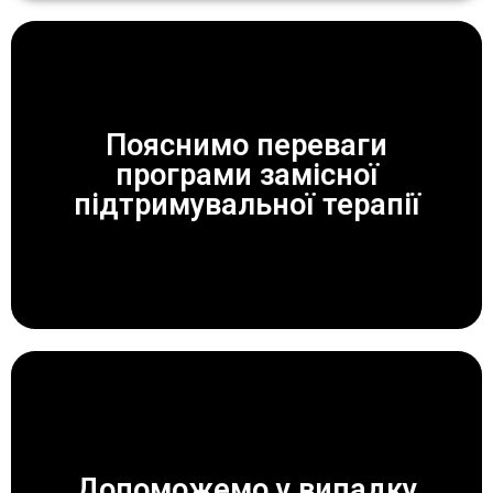
Пояснимо переваги
програми замісної
ЗАВЖДИ ДОПОМОЖЕМО!
підтримувальної терапії
Допоможемо у випадку