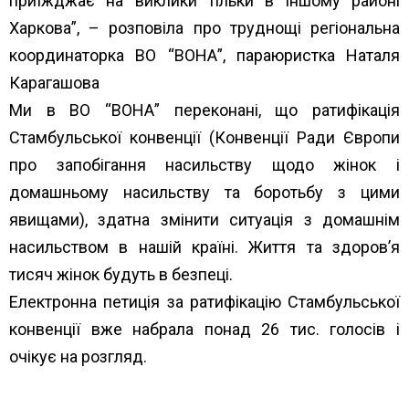
приїжджає на виклики тільки в іншому районі
Харкова”, – розповіла про труднощі регіональна
координаторка ВО “ВОНА”, параюристка Наталя
Карагашова
Ми в ВО “ВОНА” переконані, що ратифікація
Стамбульської конвенції (Конвенції Ради Європи
про запобігання насильству щодо жінок і
домашньому насильству та боротьбу з цими
явищами), здатна змінити ситуація з домашнім
насильством в нашій країні. Життя та здоров’я
тисяч жінок будуть в безпеці.
Електронна петиція за ратифікацію Стамбульської
конвенції вже набрала понад 26 тис. голосів і
очікує на розгляд.
https://petition.president.gov.ua/petition/87528