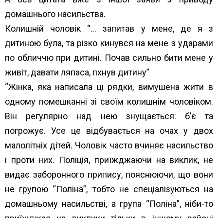
домашнього насильства.
Колишній чоловік “… запитав у мене, де я з
дитиною була, та різко кинувся на мене з ударами
по обличчю при дитині. Почав сильно бити мене у
живіт, давати ляпаса, пхнув дитину”
“Жінка, яка написала ці рядки, вимушена жити в
одному помешканні зі своїм колишнім чоловіком.
Він регулярно над нею знущається: б’є та
погрожує. Усе це відбувається на очах у двох
малолітніх дітей. Чоловік часто вчиняє насильство
і проти них. Поліція, приїжджаючи на виклик, не
видає заборонного припису, пояснюючи, що вони
не групою “Поліна”, тобто не спеціалізуються на
домашньому насильстві, а група “Поліна”, ніби-то