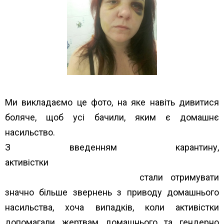
Ми викладаємо це фото, на яке навіть дивитися
боляче, щоб усі бачили, яким є домашнє
насильство.
З введенням карантину,
активістки
Всеукраїнського об’єднання
наркозалежних жінок ВОНА
стали отримувати
значно більше звернень з приводу домашнього
насильства, хоча випадків, коли активістки
допомагали жертвам домашнього та гендерно