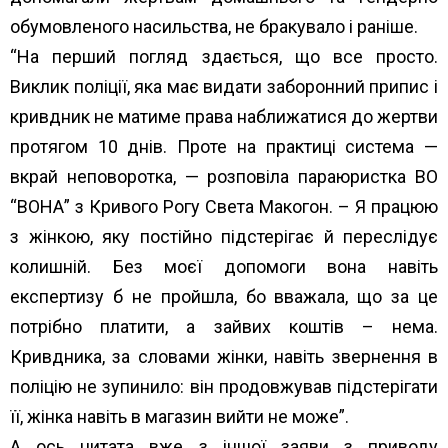
обумовленого насильства, не бракувало і раніше.
“На перший погляд здається, що все просто.
Виклик поліції, яка має видати заборонний припис і
кривдник не
матиме права наближатися до жертви
протягом 10 днів. Проте на практиці система —
вкрай неповоротка, — розповіла параюристка ВО
“ВОНА” з Кривого Рогу Света Макогон. – Я працюю
з жінкою, яку постійно підстерігає й переслідує
колишній. Без моєї допомоги вона навіть
експертизу б не пройшла, бо вважала, що за це
потрібно платити, а зайвих коштів – нема.
Кривдника, за словами жінки, навіть звернення в
поліцію не зупинило: він продовжував підстерігати
її, жінка навіть в магазин вийти не може”.
А ось цитата вже з іншої заяви з приводу