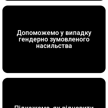
Допоможемо у випадку
гендерно зумовленого
ЗАВЖДИ ДОПОМОЖЕМО!
насильства