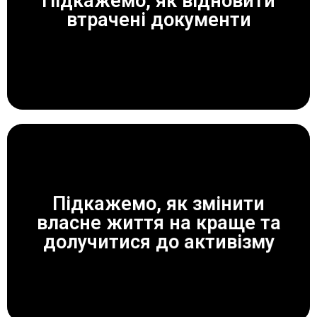
Підкажемо, як відновити
ЗАВЖДИ ДОПОМОЖЕМО!
втрачені документи
Підкажемо, як змінити
власне життя на краще та
ЗАВЖДИ ДОПОМОЖЕМО!
долучитися до активізму