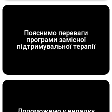
Пояснимо переваги
програми замісної
ЗАВЖДИ ДОПОМОЖЕМО!
підтримувальної терапії
Допоможемо у випадку