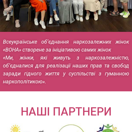
Всеукраїнське об’єднання наркозалежних жінок
«ВОНА» створене за ініціативою самих жінок
«Ми, жінки, які живуть з наркозалежністю,
об’єдналися для реалізації наших прав та свобод
заради гідного життя у суспільстві з гуманною
наркополітикою».
НАШІ ПАРТНЕРИ