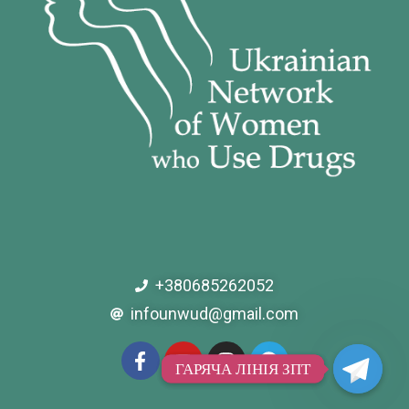
+380685262052
infounwud@gmail.com
ГАРЯЧА ЛІНІЯ ЗПТ
ГАРЯЧА ЛІНІЯ ЗПТ