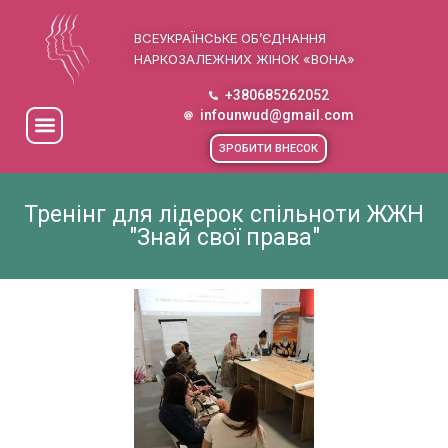
ВСЕУКРАЇНСЬКЕ ОБ’ЄДНАННЯ
НАРКОЗАЛЕЖНИХ ЖІНОК «ВОНА»
+380685262052
infounwud@gmail.com
ЗРОБИТИ ВНЕСОК
Тренінг для лідерок спільноти ЖЖН
"Знай свої права"