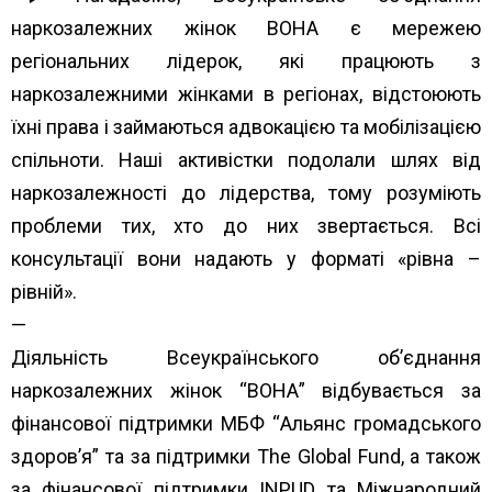
наркозалежних жінок ВОНА є мережею
регіональних лідерок, які працюють з
наркозалежними жінками в регіонах, відстоюють
їхні права і займаються адвокацією та мобілізацією
спільноти. Наші активістки подолали шлях від
наркозалежності до лідерства, тому розуміють
проблеми тих, хто до них звертається. Всі
консультації вони надають у форматі «рівна –
рівній».
—
Діяльність Всеукраїнського об’єднання
наркозалежних жінок “ВОНА” відбувається за
фінансової підтримки МБФ “
Альянс громадського
здоров’я”
та за підтримки
The Global Fund
, а також
за фінансової підтримки
INPUD
та
Міжнародний