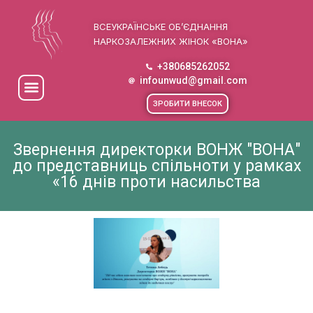
ВСЕУКРАЇНСЬКЕ ОБ’ЄДНАННЯ
НАРКОЗАЛЕЖНИХ ЖІНОК «ВОНА»
+380685262052
infounwud@gmail.com
ЗРОБИТИ ВНЕСОК
Звернення директорки ВОНЖ "ВОНА"
до представниць спільноти у рамках
«16 днів проти насильства