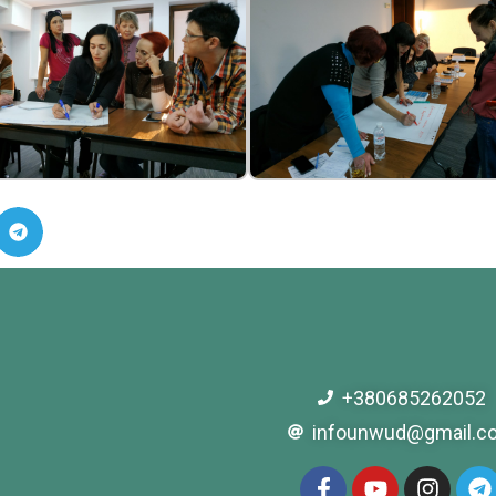
+380685262052
infounwud@gmail.c