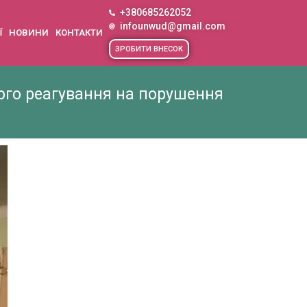
+380685262052
infounwud@gmail.com
Ї
НОВИНИ
КОНТАКТИ
ЗРОБИТИ ВНЕСОК
ого реагування на порушення