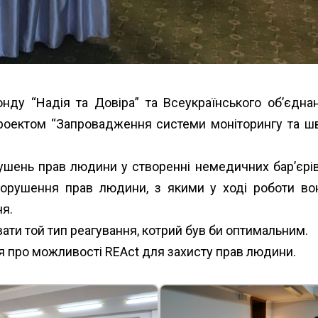
онду “Надія та Довіра” та Всеукраїнського об’єдн
 проектом “Запровадження системи моніторингу та 
ушень прав людини у створенні немедичних бар’єрів
порушення прав людини, з якими у ході робот
и во
ня.
ати той тип реагування, котрий був би оптимальним.
ися про можливості REAct для захисту прав людини.