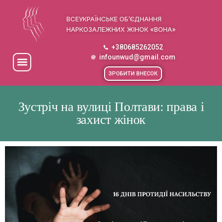
ВСЕУКРАЇНСЬКЕ ОБ’ЄДНАННЯ
НАРКОЗАЛЕЖНИХ ЖІНОК «ВОНА»
+380685262052
infounwud@gmail.com
ЗРОБИТИ ВНЕСОК
Зустріч на вулиці Полтави: права і
захист жінок