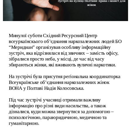
Минулої суботи Східний Ресурсний Центр
всеуркаїнскього об’єднання наркозалежних людей
БО
“Меридиан”
організував особливу інформаційну
зустріч, яка відрізнялася від звичних – замість офісу,
зібралися просто неба, у місці, де час від часу
збираються жінки, які вживають вуличні наркотики.
На зустрічі була присутня регіональна координаторка
Всеукраїнське об’єднання наркозалежних жінок
ВОНА
у Полтаві Надія Колосовська.
Під час зустрічі учасниці отримали важливу
інформацію про різні види насильства, а також
дізналися, куди можна звернутися за допомогою –
психологічною, параюридичною, медичною та
гуманітарною.