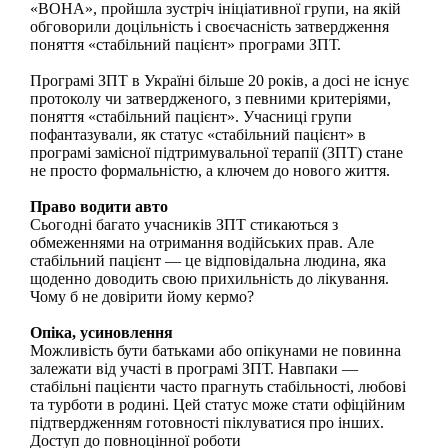
«
ВОНА
»
, пройшла зустріч ініціативної групи, на якій
обговорили доцільність і своєчасність затвердження
поняття
«
стабільний пацієнт
»
програми ЗПТ.
Програмі ЗПТ в Україні більше 20 років, а досі не існує
протоколу чи затвердженого, з певними критеріями,
поняття
«
стабільний пацієнт
». Учасниці групи
пофантазували, як
статус
«
стабільний пацієнт
»
в
програмі замісної підтримувальної терапії (ЗПТ) стане
не просто формальністю, а ключем до нового життя.
Право водити авто
Сьогодні багато учасників ЗПТ стикаються з
обмеженнями на отримання водійських прав. Але
стабільний пацієнт — це відповідальна людина, яка
щоденно доводить свою прихильність до лікування.
Чому б не довірити йому кермо?
Опіка, усиновлення
Можливість бути батьками або опікунами не повинна
залежати від участі в програмі ЗПТ. Навпаки —
стабільні пацієнти часто прагнуть стабільності, любові
та турботи в родині. Цей статус може стати офіційним
підтвердженням готовності піклуватися про інших.
Доступ до повноцінної роботи