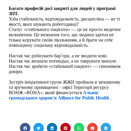
Багато професій досі закриті для людей у програмі
ЗПТ.
Хіба стабільність, відповідальність, дисципліна — не ті
якості, яких шукають роботодавці?
Статус
«
стабільн
ого
пацієнт
а»
— це не просто медичне
визначення. Це визнання того, що людина здатна не
тільки керувати своїм лікуванням, а й брати на себе
повноцінну соціальну відповідальність.
Настав час руйнувати бар’єри, а не зводити нові.
Настав час визнати потенціал, а не таврувати минуле.
Настав час зробити
«
стабільний пацієнт
»
— синонімом
довіри.
Зустріч ініціативної групи ЖЖН пройшла в затишному
та зручному приміщенні – офісі Території ресурсу
ВОНЖ
«ВОНА»,
який фінансується
Альянс
громадського здоров’я
Alliance
for
Public
Health
.