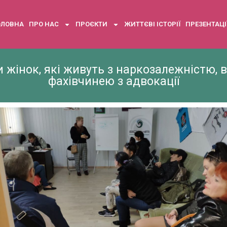
ОЛОВНА
ПРО НАС
ПРОЄКТИ
ЖИТТЄВІ ІСТОРІЇ
ПРЕЗЕНТАЦІ
пи жінок, які живуть з наркозалежністю, 
фахівчинею з адвокації