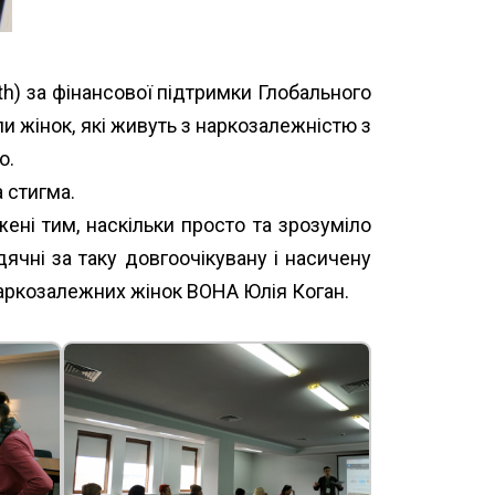
lth) за фінансової підтримки Глобального
и жінок, які живуть з наркозалежністю з
о.
 стигма.
жені тим, наскільки просто та зрозуміло
дячні за таку довгоочікувану і насичену
наркозалежних жінок ВОНА Юлія Коган.