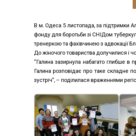
В м. Одеса 5 листопада, за підтримки Ал
фонду для боротьби зі СНІДом туберкульо
тренеркою та фахівчинею з адвокації Бл
До жіночого товариства долучилися і чол
“Галина зазирнула набагато гли
бше в п
Галина розповідає про таке складне пон
зустріч”, – поділилася враженнями рег