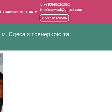
+380685262052
infounwud@gmail.com
Ї
НОВИНИ
КОНТАКТИ
ЗРОБИТИ ВНЕСОК
в м. Одеса з тренеркою та