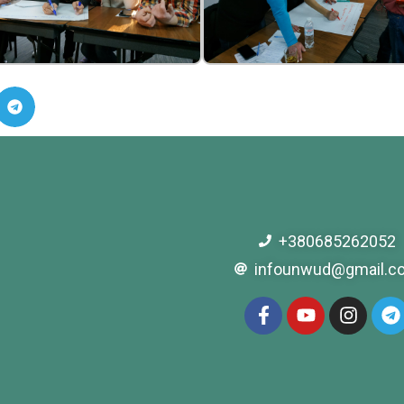
+380685262052
infounwud@gmail.c