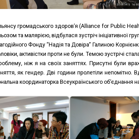
ьянсу громадського здоров’я (Alliance for Public Hea
зом та малярією, відбулася зустріч ініціативної груп
агодійного Фонду “Надія та Довіра” Галиною Корнієнк
овіки, активістки проти не були. Темою зустрічі стала
роблему, ніж я на своїх заняттях. Присутні були вра
яття, як гендер. Дві години пролетіли непомітно. В
іональна координаторка Всеукраїнського об’єднання 