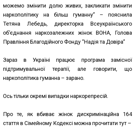
можемо змінити долю живих, закликати змінити
наркополітику на більш гуманну” – пояснила
Тетяна Лебедь, директорка Всеукраїнського
об’єднання наркозалежних жінок ВОНА, Голова
Правління Благодійного Фонду “Надія та Довіра”
Зараз в Україні працює програма замісної
підтримувальної терапії, але говорити, що
наркополітика гуманна – зарано.
Ось тільки окремі випадки наркорепресій.
Про те, як вбиває жінок дискримінаційна 164
стаття в Сімейному Кодексі можна прочитати тут –
http://hopeandtrust.org.ua/diskriminatsiini-normi-