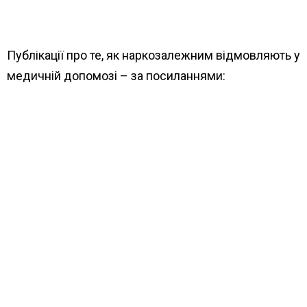
zakonoda…/
Публікації про те, як наркозалежним відмовляють у
медичній допомозі – за посиланнями:
http://hopeandtrust.org.ua/pro-trudnoshi-yaki-vinikli-
v-pathienta-zpt-v-krivomu-rozi-z-otrimanniam-
medichnoi-dopomogi/?
fbclid=IwAR2J57Sq9LIIRIeMTQyjjsBGvgBTHWGgzGr
http://hopeandtrust.org.ua/pro-stigmatizatsiu-zhinok-
yaki-zhivut-z-narkozalezhnistiu-medpratsivnikami/?
fbclid=IwAR2Tt94KtpYbdHJmJ8fqRwi5jxbAKf2uAgCJc
DZfpI