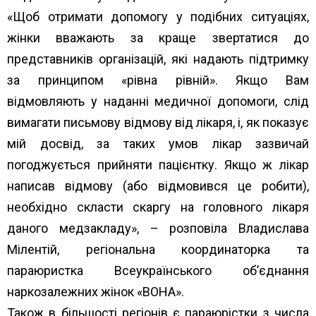
«Щоб отримати допомогу у подібних ситуаціях,
жінки вважають за краще звертатися до
представників організацій, які надають підтримку
за принципом «рівна рівній». Якщо Вам
відмовляють у наданні медичної допомоги, слід
вимагати письмову відмову від лікаря, і, як показує
мій досвід, за таких умов лікар зазвичай
погоджується прийняти пацієнтку. Якщо ж лікар
написав відмову (або відмовився це робити),
необхідно скласти скаргу на головного лікаря
даного медзакладу», – розповіла Владислава
Мілентій, регіональна координаторка та
параюристка Всеукраїнського об’єднання
наркозалежних жінок «ВОНА».
Також в більшості регіонів є параюрістки з числа