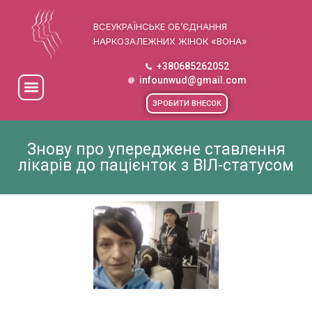
ВСЕУКРАЇНСЬКЕ ОБ’ЄДНАННЯ
НАРКОЗАЛЕЖНИХ ЖІНОК «ВОНА»
+380685262052
infounwud@gmail.com
ЗРОБИТИ ВНЕСОК
Знову про упереджене ставлення
лікарів до пацієнток з ВІЛ-статусом